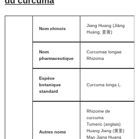
du curcuma
Jiang Huang (Jiāng
Nom chinois
Huáng; 姜黄)
Nom
Curcumae longae
pharmaceutique
Rhizoma
Espèce
botanique
Curcuma longa L.
standard
Rhizome de
curcuma
Tumeric (anglais)
Huang Jiang (黄姜)
Autres noms
Mao Jiang Huang