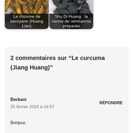
Le rhizome de
Shu Di Huang : la
savoyane (Huang
racine de rehmannia
Lian)
préparée
2 commentaires sur “Le curcuma
(Jiang Huang)”
Berkani
RÉPONDRE
25 février 2024 à 16:57
Bonjour,