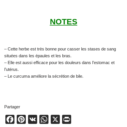
NOTES
– Cette herbe est très bonne pour casser les stases de sang
situées dans les épaules et les bras.
– Elle est aussi efficace pour les douleurs dans l’estomac et
l’utérus.
– Le curcuma améliore la sécrétion de bile.
Partager
F
Pi
V
W
X
Pr