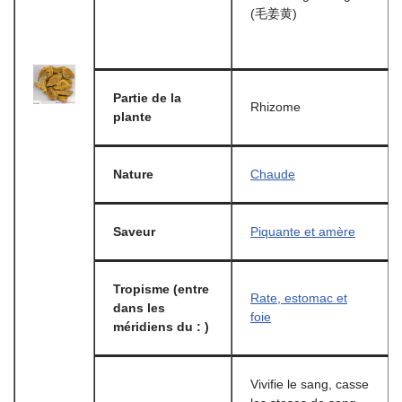
(毛姜黄)
Partie de la
Rhizome
plante
Nature
Chaude
Saveur
Piquante et amère
Tropisme (entre
Rate, estomac et
dans les
foie
méridiens du : )
Vivifie le sang, casse