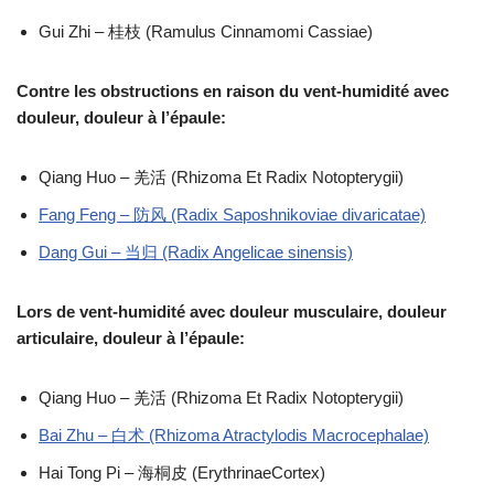
Gui Zhi – 桂枝 (Ramulus Cinnamomi Cassiae)
Contre les obstructions en raison du vent-humidité avec
douleur, douleur à l’épaule:
Qiang Huo – 羌活 (Rhizoma Et Radix Notopterygii)
Fang Feng – 防风 (Radix Saposhnikoviae divaricatae)
Dang Gui – 当归 (Radix Angelicae sinensis)
Lors de vent-humidité avec douleur musculaire, douleur
articulaire, douleur à l’épaule:
Qiang Huo – 羌活 (Rhizoma Et Radix Notopterygii)
Bai Zhu – 白术 (Rhizoma Atractylodis Macrocephalae)
Hai Tong Pi – 海桐皮 (ErythrinaeCortex)