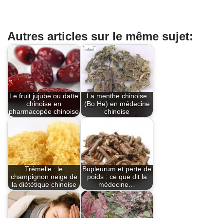
Autres articles sur le même sujet:
Le fruit jujube ou datte
La menthe chinoise
chinoise en
(Bo He) en médecine
pharmacopée chinoise
chinoise
Trémelle : le
Bupleurum et perte de
champignon neige de
poids : ce que dit la
la diététique chinoise
médecine…