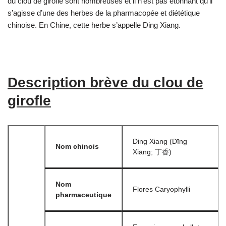
du clou de girofle sont nombreuses et il n’est pas étonnant qu’il
s’agisse d’une des herbes de la pharmacopée et diététique
chinoise. En Chine, cette herbe s’appelle Ding Xiang.
Description brève du clou de
girofle
Ding Xiang (Dīng
Nom chinois
Xiāng; 丁香)
Nom
Flores Caryophylli
pharmaceutique