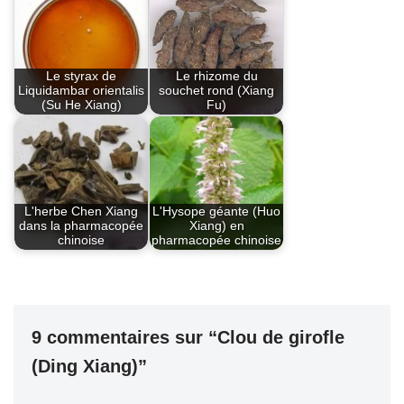
Le styrax de
Le rhizome du
Liquidambar orientalis
souchet rond (Xiang
(Su He Xiang)
Fu)
L'herbe Chen Xiang
L'Hysope géante (Huo
dans la pharmacopée
Xiang) en
chinoise
pharmacopée chinoise
9 commentaires sur “Clou de girofle
(Ding Xiang)”