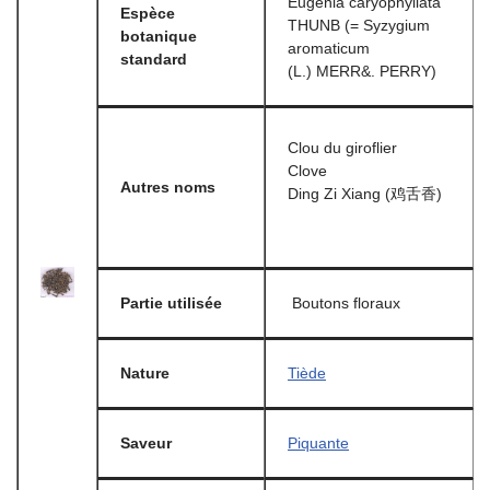
Eugenia caryophyllata
Espèce
THUNB (= Syzygium
botanique
aromaticum
standard
(L.) MERR&. PERRY)
Clou du giroflier
Clove
Autres noms
Ding Zi Xiang (鸡舌香)
Partie utilisée
Boutons floraux
Nature
Tiède
Saveur
Piquante