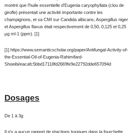
montré que l’huile essentielle d’Eugenia caryophyllata (clou de
girofle) présentait une activité importante contre les
champignons, et sa CMI sur Candida albicans, Aspergillus niger
et Aspergillus flavus était respectivement de 0,50, 0,125 et 0,25
µg ml-1 (ppm). [1]
[1] https://www.semanticscholar.org/paper/Antifungal-Activity-of-
the-Essential-Oil-of-Eugenia-Rahimifard-
Shoeibi/eacafc5bbd17118fd2669fe9e22792dde657094d
Dosages
De 1 à 3g
Il n’y a aucun rapport de réactions toxiques dans la fourchette