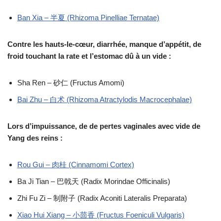
Ban Xia – 半夏 (Rhizoma Pinelliae Ternatae)
Contre les hauts-le-cœur, diarrhée, manque d’appétit, de
froid touchant la rate et l’estomac dû à un vide :
Sha Ren – 砂仁 (Fructus Amomi)
Bai Zhu – 白术 (Rhizoma Atractylodis Macrocephalae)
Lors d’impuissance, de de pertes vaginales avec vide de
Yang des reins :
Rou Gui – 肉桂 (Cinnamomi Cortex)
Ba Ji Tian – 巴戟天 (Radix Morindae Officinalis)
Zhi Fu Zi – 制附子 (Radix Aconiti Lateralis Preparata)
Xiao Hui Xiang – 小茴香 (Fructus Foeniculi Vulgaris)