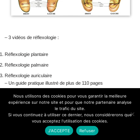
– 3 vidéos de réflexologie :
Réflexologie plantaire
Réflexologie palmaire
Réflexologie auriculaire
– Un guide pratique illustré de plus de 110 pages
Nous utilisons des cookies pour vous garantir la meilleure
– En bonus : plus de 4 heures de musique relaxante
expérience sur notre site et pour que notre partenaire analyse
le trafic du site.
Si vous continuez à utiliser ce dernier, nous considérerons que
Si vous êtes intéressé cliquez ICI
vous acceptez l'utilisation des cookies.
J'ACCEPTE
Refuser