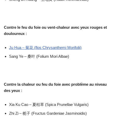
Contre le feu du foie ou vent-chaleur avec yeux rouges et
douloureux :
Ju Hua – 菊花 (flos Chrysanthemi Morifolii)
Sang Ye – 桑叶 (Folium Mori Albae)
Contre la chaleur ou feu du foie avec problème au niveau
des yeux :
Xia Ku Cao – 夏枯草 (Spica Prunellae Vulgaris)
Zhi Zi – 栀子 (Fructus Gardeniae Jasminoidis)