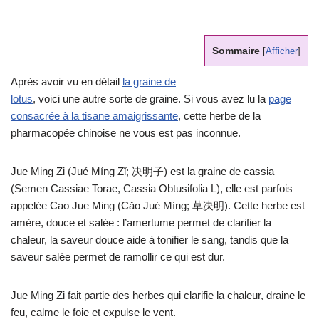
Sommaire
[
Afficher
]
Après avoir vu en détail
la graine de
lotus
, voici une autre sorte de graine. Si vous avez lu la
page
consacrée à la tisane amaigrissante
, cette herbe de la
pharmacopée chinoise ne vous est pas inconnue.
Jue Ming Zi (Jué Míng Zǐ; 决明子) est la graine de cassia
(Semen Cassiae Torae, Cassia Obtusifolia L), elle est parfois
appelée Cao Jue Ming (Cǎo Jué Míng; 草决明). Cette herbe est
amère, douce et salée : l’amertume permet de clarifier la
chaleur, la saveur douce aide à tonifier le sang, tandis que la
saveur salée permet de ramollir ce qui est dur.
Jue Ming Zi fait partie des herbes qui clarifie la chaleur, draine le
feu, calme le foie et expulse le vent.