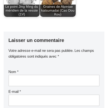
Le point Jing Ming du
Graines de Alpiniae
méridien de la vessie
katsumadai (Cao Dou
(1V)
Kou)
Laisser un commentaire
Votre adresse e-mail ne sera pas publiée.
Les champs
obligatoires sont indiqués avec
*
Nom
*
E-mail
*