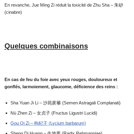
En revanche, Jue Ming Zi réduit la toxicité de Zhu Sha – 朱砂
(cinabre)
Quelques combinaisons
En cas de feu du foie avec yeux rouges, douloureux et
gonflés, larmoiement, glaucome, déficience des reins :
Sha Yuan Ji Li – 沙苑蒺藜 (Semen Astragali Complanati)
Nü Zhen Zi – 女贞子 (Fructus Ligustri Lucidi)
Gou Qi Zi – 枸杞子 (Lycium barbarum)
Sheng Di Huang – 生地黄 (Radix Rehmanniae)