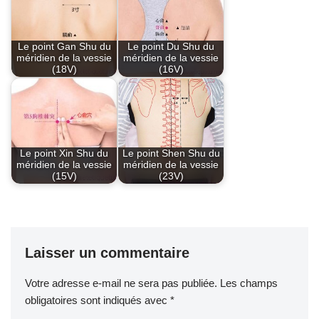
Le point Gan Shu du
Le point Du Shu du
méridien de la vessie
méridien de la vessie
(18V)
(16V)
Le point Xin Shu du
Le point Shen Shu du
méridien de la vessie
méridien de la vessie
(15V)
(23V)
Laisser un commentaire
Votre adresse e-mail ne sera pas publiée.
Les champs
obligatoires sont indiqués avec
*