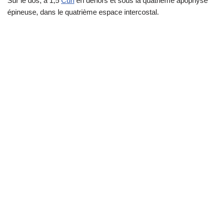
Sur le dos, à 1,5
Cun
en dehors et sous la quatrième apophyse
épineuse, dans le quatrième espace intercostal.