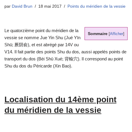
par
David Brun
18 mai 2017
Points du méridien de la vessie
Le quatorzième point du méridien de la
Sommaire
[
Afficher
]
vessie se nomme Jue Yin Shu (Jué Yīn
Shū; 厥阴俞), et est abrégé par 14V ou
V14. Il fait partie des points Shu du dos, aussi appelés points de
transport du dos (Bèi Shū Xué; 背輸穴). Il correspond au point
Shu du dos du Péricarde (Xin Bao).
Localisation du 14ème point
du méridien de la vessie