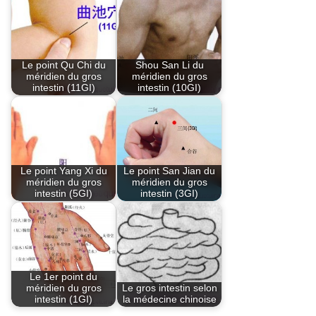
o
p
o
p
k
Le point Qu Chi du
Shou San Li du
méridien du gros
méridien du gros
intestin (11GI)
intestin (10GI)
Le point Yang Xi du
Le point San Jian du
méridien du gros
méridien du gros
intestin (5GI)
intestin (3GI)
Le 1er point du
méridien du gros
Le gros intestin selon
intestin (1GI)
la médecine chinoise