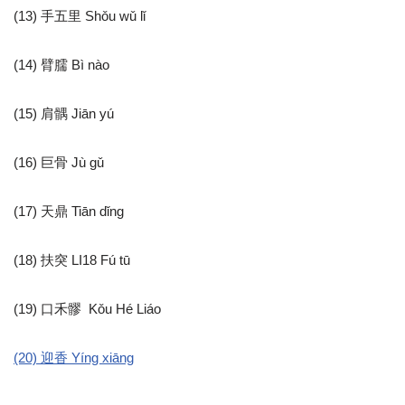
(13) 手五里 Shǒu wǔ lǐ
(14) 臂臑 Bì nào
(15) 肩髃 Jiān yú
(16) 巨骨 Jù gǔ
(17) 天鼎 Tiān dǐng
(18) 扶突 LI18 Fú tū
(19) 口禾髎 Kǒu Hé Liáo
(20) 迎香 Yíng xiāng