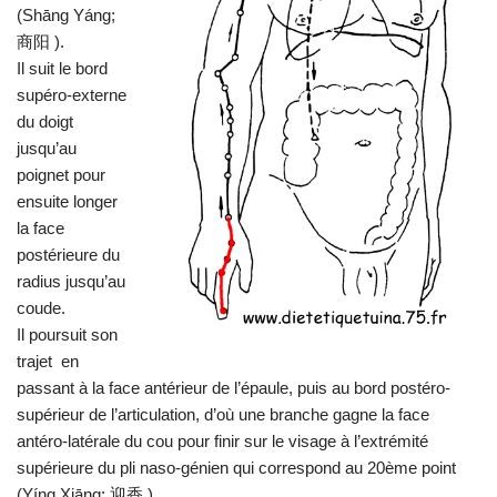
(Shāng Yáng;
商阳 ).
Il suit le bord
supéro-externe
du doigt
jusqu’au
poignet pour
ensuite longer
la face
postérieure du
radius jusqu’au
coude.
Il poursuit son
trajet en
passant à la face antérieur de l’épaule, puis au bord postéro-
supérieur de l’articulation, d’où une branche gagne la face
antéro-latérale du cou pour finir sur le visage à l’extrémité
supérieure du pli naso-génien qui correspond au 20ème point
(Yíng Xiāng; 迎香 ).