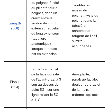
du poignet, à côté
Troubles au
du pli antérieur du
niveau du
poignet, dans un
poignet, kyste du
creux entre le
poignet dans la
Yang Xi
tendon du court
tabatière
(5GI)
extenseur et celui
anatomique,
du long extenseur
rougeur de l’oeil,
(tabatière
surdité,
anatomique)
acouphènes.
lorsque le pouce
est en extension.
Sur le bord radial
de la face dorsale
Amygdalite,
de l’avant-bras, à 3
paralysie faciale,
Pian Li
cun au dessus du
douleur du bras et
(6GI)
point 5GI, sur une
de la main,
ligne reliant le 5GI
œdème, épistaxis.
à 11GI.