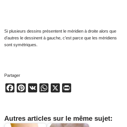
Si plusieurs dessins présentent le méridien à droite alors que
d’autres le dessinent à gauche, c’est parce que les méridiens
sont symétriques.
Partager
F
Pi
V
W
X
Pr
a
nt
K
h
in
c
er
at
t
e
e
s
Autres articles sur le même sujet:
b
st
A