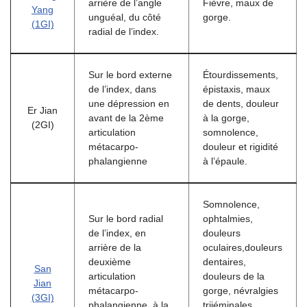
arrière de l’angle
Fièvre, maux de
Yang
unguéal, du côté
gorge.
(1GI)
radial de l’index.
Sur le bord externe
Étourdissements,
de l’index, dans
épistaxis, maux
une dépression en
de dents, douleur
Er Jian
avant de la 2ème
à la gorge,
(2GI)
articulation
somnolence,
métacarpo-
douleur et rigidité
phalangienne
à l’épaule.
Somnolence,
Sur le bord radial
ophtalmies,
de l’index, en
douleurs
arrière de la
oculaires,douleurs
deuxième
dentaires,
San
articulation
douleurs de la
Jian
métacarpo-
gorge, névralgies
(3GI)
phalangienne, à la
trijéminales,