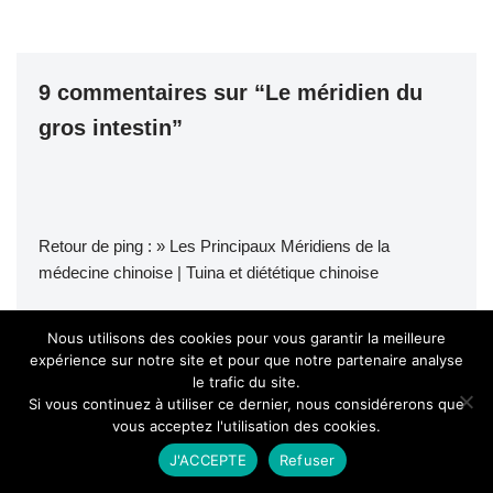
9 commentaires sur “Le méridien du
gros intestin”
Retour de ping :
» Les Principaux Méridiens de la
médecine chinoise | Tuina et diététique chinoise
Retour de ping :
» Le 25ème point du méridien de la
Nous utilisons des cookies pour vous garantir la meilleure
vessie (25V) | Massage tuina
expérience sur notre site et pour que notre partenaire analyse
le trafic du site.
Si vous continuez à utiliser ce dernier, nous considérerons que
Retour de ping :
» Le méridien du poumon – Médecine
vous acceptez l'utilisation des cookies.
chinoise
J'ACCEPTE
Refuser