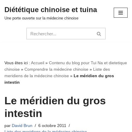
Diététique chinoise et tuina
Aller
Une porte ouverte sur la médecine chinoise
au
contenu
Vous êtes ici :
Accueil
»
Contenu du blog pour Tui Na et dietetique
chinoise
»
Comprendre la médecine chinoise
»
Liste des
meridiens de la médecine chinoise
»
Le méridien du gros
intestin
Le méridien du gros
intestin
par
David Brun
6 octobre 2011
Liste des meridiens de la médecine chinoise