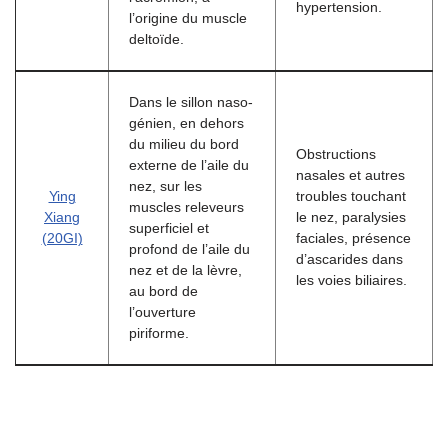
hypertension.
l’origine du muscle
deltoïde.
Dans le sillon naso-
génien, en dehors
du milieu du bord
Obstructions
externe de l’aile du
nasales et autres
nez, sur les
Ying
troubles touchant
muscles releveurs
Xiang
le nez, paralysies
superficiel et
(20GI)
faciales, présence
profond de l’aile du
d’ascarides dans
nez et de la lèvre,
les voies biliaires.
au bord de
l’ouverture
piriforme.