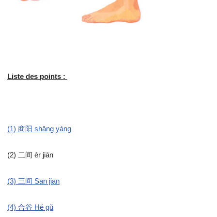
Liste des points :
(1) 商阳 shāng yáng
(2) 二间 èr jiān
(3) 三间 Sān jiān
(4) 合谷 Hé gǔ