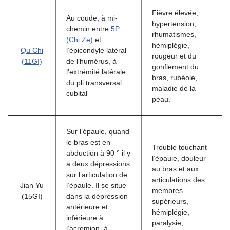
Fièvre élevée,
Au coude, à mi-
hypertension,
chemin entre
5P
rhumatismes,
(Chi Ze)
et
hémiplégie,
Qu Chi
l’épicondyle latéral
rougeur et du
(11GI)
de l’humérus, à
gonflement du
l’extrémité latérale
bras, rubéole,
du pli transversal
maladie de la
cubital
peau.
Sur l’épaule, quand
le bras est en
Trouble touchant
abduction à 90 ° il y
l’épaule, douleur
a deux dépressions
au bras et aux
sur l’articulation de
articulations des
Jian Yu
l’épaule. Il se situe
membres
(15GI)
dans la dépression
supérieurs,
antérieure et
hémiplégie,
inférieure à
paralysie,
l’acromion, à