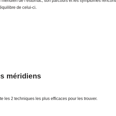
u méridien de l’estomac, son parcours et les symptômes rencont
quilibre de celui-ci.
es méridiens
 les 2 techniques les plus efficaces pour les trouver.