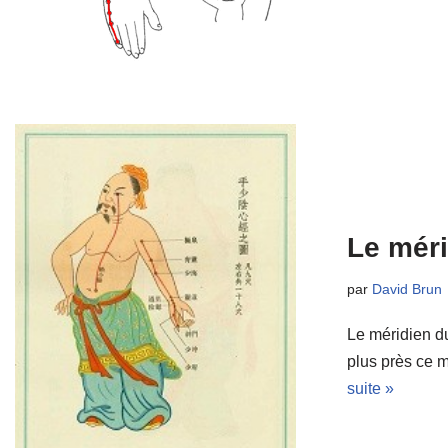
Le mér
par
David Brun
Le méridien d
plus près ce m
suite »