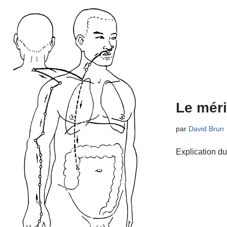
Le méri
par
David Brun
Explication du