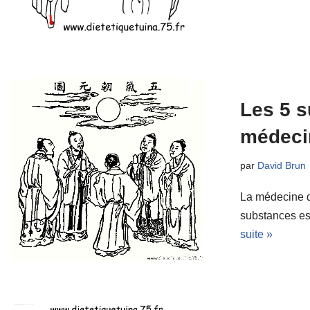
Les 5 s
médeci
par
David Brun
La médecine di
substances es
suite »