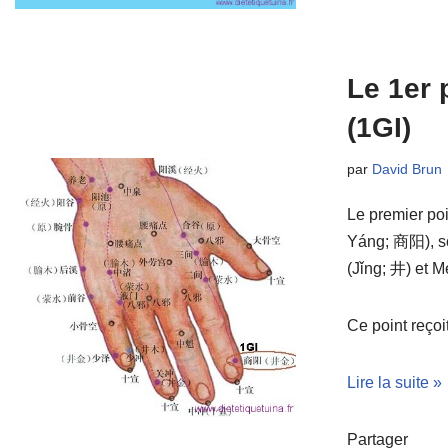
Le 1er 
(1GI)
par
David Brun
Le premier po
Yáng; 商阳), son
(Jǐng; 井) et M
Ce point reço
Lire la suite »
Partager