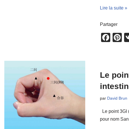
Lire la suite »
Partager
F
P
a
n
c
e
e
e
b
st
Le poin
o
intestin
o
par
David Brun
k
Le point 3GI (
pour nom San 