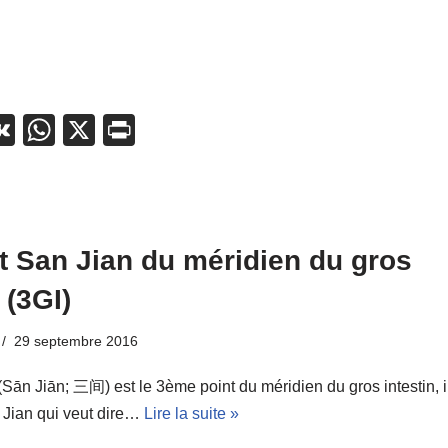
i
V
W
X
Pr
t
K
h
in
r
at
t
s
A
t San Jian du méridien du gros
p
 (3GI)
p
29 septembre 2016
Sān Jiān; 三间) est le 3ème point du méridien du gros intestin, i
Jian qui veut dire…
Lire la suite »