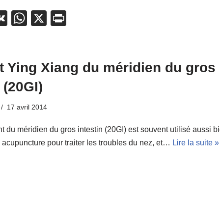
i
V
W
X
Pr
t
K
h
in
r
at
t
s
t Ying Xiang du méridien du gros
A
 (20GI)
p
17 avril 2014
p
 du méridien du gros intestin (20GI) est souvent utilisé aussi b
 acupuncture pour traiter les troubles du nez, et…
Lire la suite »