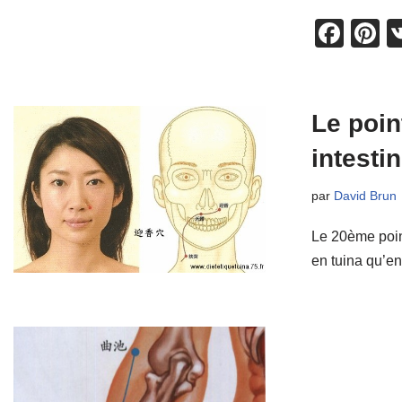
F
P
a
n
c
e
e
e
Le poin
b
st
intestin
o
par
David Brun
o
k
Le 20ème point
en tuina qu’en