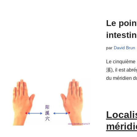
Le poin
intestin
par
David Brun
Le cinquième 
溪), il est abré
du méridien du
Locali
méridi