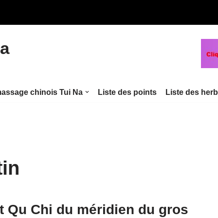
na
assage chinois Tui Na
Liste des points
Liste des her
tin
t Qu Chi du méridien du gros