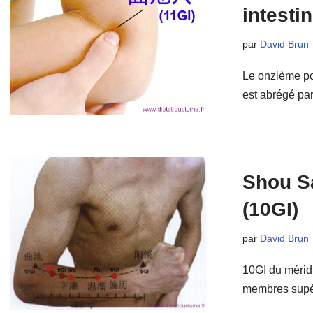
intestin
par
David Brun
Le onzième poi
est abrégé par
Shou Sa
(10GI)
par
David Brun
10GI du méridi
membres supé