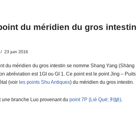
point du méridien du gros intestin
23 juin 2016
int du méridien du gros intestin se nomme Shang Yang (Shāng
 abréviation est 1GI ou GI 1. Ce point est le point Jing – Puits
étal (voir
les points Shu Antiques
) du méridien du gros intestin.
it une branche Luo provenant du
point 7P (Liè Quē; 列缺)
.