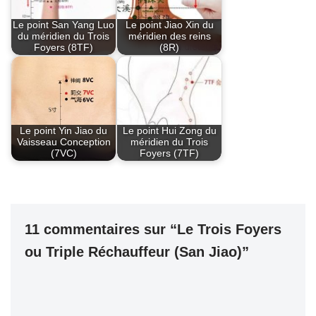
Le point San Yang Luo
Le point Jiao Xin du
du méridien du Trois
méridien des reins
Foyers (8TF)
(8R)
Le point Yin Jiao du
Le point Hui Zong du
Vaisseau Conception
méridien du Trois
(7VC)
Foyers (7TF)
11 commentaires sur “Le Trois Foyers
ou Triple Réchauffeur (San Jiao)”