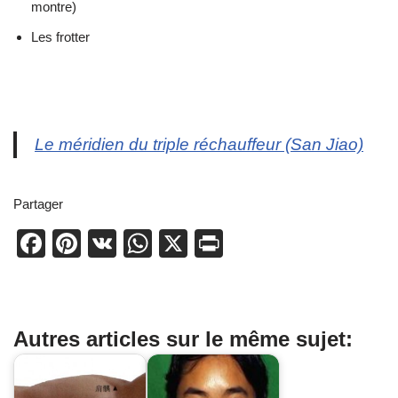
montre)
Les frotter
Le méridien du triple réchauffeur (San Jiao)
Partager
F
Pi
V
W
X
Pr
a
nt
K
h
in
c
er
at
t
e
e
s
Autres articles sur le même sujet:
b
st
A
o
p