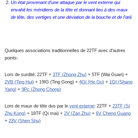
Un état provenant d’une attaque par le vent externe qui
envahit les méridiens de la tête et donnant lieu à des maux
de tête, des vertiges et une déviation de la bouche et de l’œil.
Quelques associations traditionnelles de 22TF avec d’autres
points:
Lors de surdité: 22TF +
3TF (Zhong Zhu)
+ 5TF (Wai Guan) +
2VB (Ting Hui)
+ 19IG (Ting Gong) +
4GI (He Gu)
+
1GI (Shang
Yang)
+
9Pc (Zhong Chong)
Lors de maux de tête dus par le
vent externe
: 22TF +
23TF (Si
Zhu Kong)
+ 18TF (Qi mai) +
2V (Zan Zhu)
+
6V Cheng Guang
+
23V (Shen Shu)