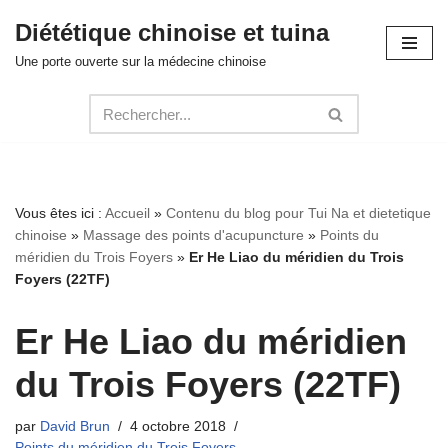
Diététique chinoise et tuina
Aller
Une porte ouverte sur la médecine chinoise
au
contenu
Vous êtes ici :
Accueil
»
Contenu du blog pour Tui Na et dietetique
chinoise
»
Massage des points d'acupuncture
»
Points du
méridien du Trois Foyers
»
Er He Liao du méridien du Trois
Foyers (22TF)
Er He Liao du méridien
du Trois Foyers (22TF)
par
David Brun
4 octobre 2018
Points du méridien du Trois Foyers