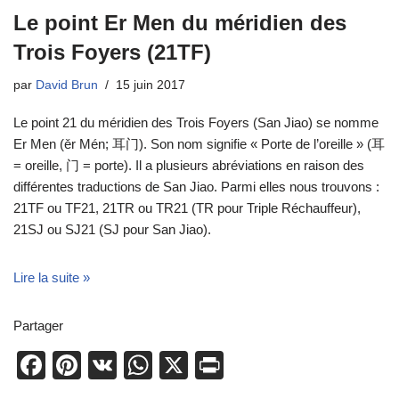
Le point Er Men du méridien des
Trois Foyers (21TF)
par
David Brun
15 juin 2017
Le point 21 du méridien des Trois Foyers (San Jiao) se nomme
Er Men (ěr Mén; 耳门). Son nom signifie « Porte de l’oreille » (耳
= oreille, 门 = porte). Il a plusieurs abréviations en raison des
différentes traductions de San Jiao. Parmi elles nous trouvons :
21TF ou TF21, 21TR ou TR21 (TR pour Triple Réchauffeur),
21SJ ou SJ21 (SJ pour San Jiao).
Lire la suite »
Partager
F
Pi
V
W
X
Pr
a
nt
K
h
in