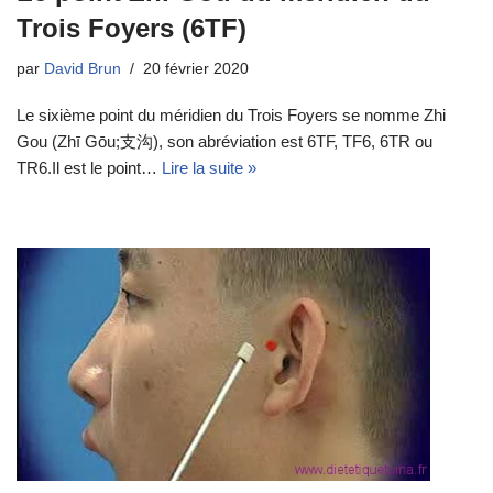
Trois Foyers (6TF)
par
David Brun
20 février 2020
Le sixième point du méridien du Trois Foyers se nomme Zhi
Gou (Zhī Gōu;支沟), son abréviation est 6TF, TF6, 6TR ou
TR6.Il est le point…
Lire la suite »