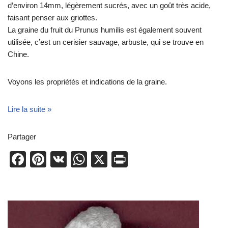
d’environ 14mm, légèrement sucrés, avec un goût très acide,
faisant penser aux griottes.
La graine du fruit du Prunus humilis est également souvent
utilisée, c’est un cerisier sauvage, arbuste, qui se trouve en
Chine.
Voyons les propriétés et indications de la graine.
Lire la suite »
Partager
F
Pi
V
W
X
Pr
a
nt
K
h
in
c
er
at
t
e
e
s
b
st
A