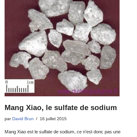
o
p
o
p
k
Mang Xiao, le sulfate de sodium
par
David Brun
16 juillet 2015
Mang Xiao est le sulfate de sodium, ce n’est donc pas une