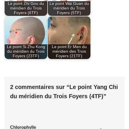
Le point Zhi Gou du
Le point Wai Guan du
méridien du Trois
méridien du Trois
Foyers (6TF)
Foyers (5TF)
Le point Si Zhu Kong
Le point Er Men du
du méridien du Trois
méridien des Trois
Foyers (23TF)
Foyers (21TF)
2 commentaires sur “Le point Yang Chi
du méridien du Trois Foyers (4TF)”
Chlorophylle