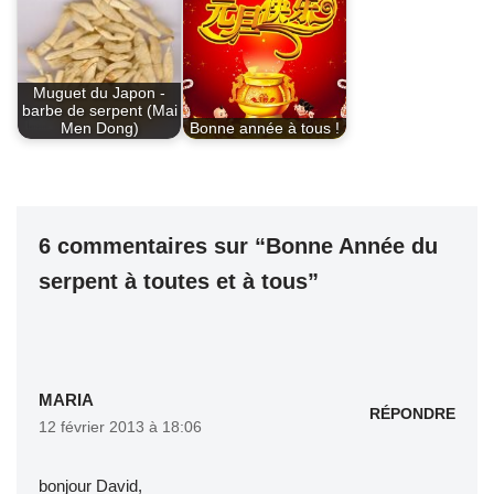
o
p
o
p
k
Muguet du Japon -
barbe de serpent (Mai
Men Dong)
Bonne année à tous !
6 commentaires sur “Bonne Année du
serpent à toutes et à tous”
MARIA
RÉPONDRE
12 février 2013 à 18:06
bonjour David,