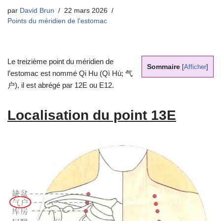
par
David Brun
22 mars 2026
Points du méridien de l'estomac
Le treizième point du méridien de
Sommaire
[
Afficher
]
l’estomac est nommé Qi Hu (Qì Hù; 气
户), il est abrégé par 12E ou E12.
Localisation du point 13E