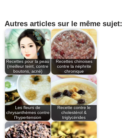
a
nt
K
h
in
c
er
at
t
e
e
s
Autres articles sur le même sujet:
b
st
A
o
p
o
p
k
Recettes pour la peau
Recettes chinoises
(meilleur teint, contre
contre la néphrite
boutons, acné)
chronique
Les fleurs de
Recette contre le
chrysanthèmes contre
cholestérol &
l'hypertension
triglycérides