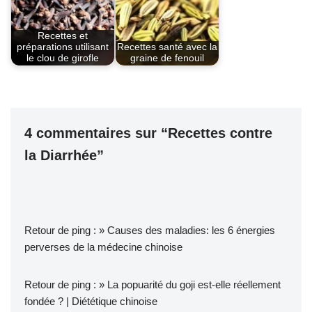
Recettes et
préparations utilisant
Recettes santé avec la
le clou de girofle
graine de fenouil
4 commentaires sur “Recettes contre
la Diarrhée”
Retour de ping :
» Causes des maladies: les 6 énergies
perverses de la médecine chinoise
Retour de ping :
» La popuarité du goji est-elle réellement
fondée ? | Diététique chinoise