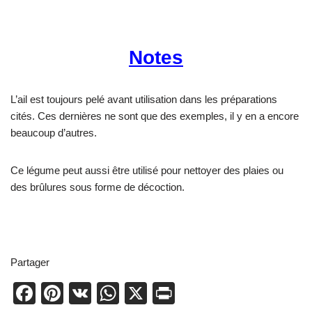
Notes
L’ail est toujours pelé avant utilisation dans les préparations
cités. Ces dernières ne sont que des exemples, il y en a encore
beaucoup d’autres.
Ce légume peut aussi être utilisé pour nettoyer des plaies ou
des brûlures sous forme de décoction.
Partager
F
Pi
V
W
X
Pr