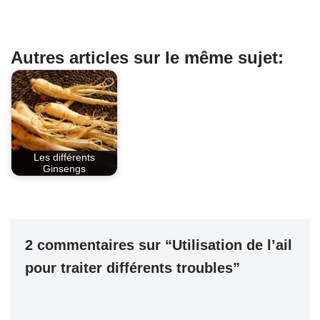
a
nt
K
h
in
c
er
at
t
e
e
s
Autres articles sur le même sujet:
b
st
A
o
p
o
p
k
Les différents
Ginsengs
2 commentaires sur “Utilisation de l’ail
pour traiter différents troubles”