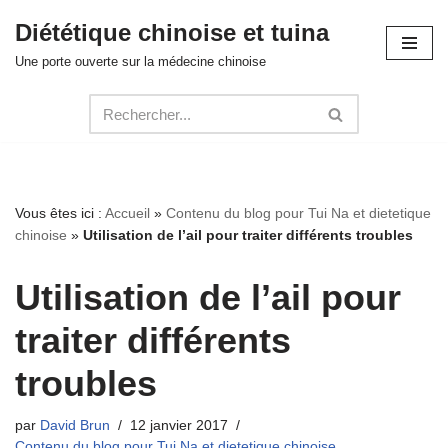
Diététique chinoise et tuina
Aller
Une porte ouverte sur la médecine chinoise
au
contenu
Vous êtes ici :
Accueil
»
Contenu du blog pour Tui Na et dietetique
chinoise
»
Utilisation de l’ail pour traiter différents troubles
Utilisation de l’ail pour
traiter différents
troubles
par
David Brun
12 janvier 2017
Contenu du blog pour Tui Na et dietetique chinoise