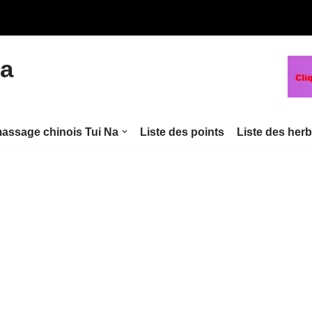
na
assage chinois Tui Na
Liste des points
Liste des her