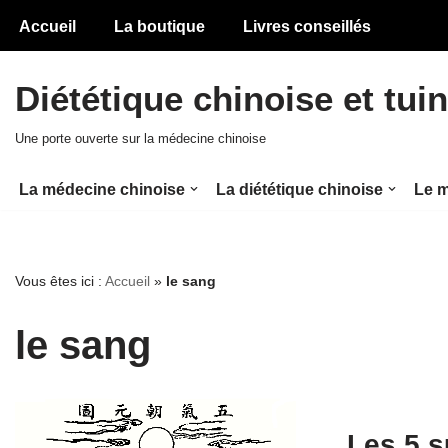
Accueil
La boutique
Livres conseillés
Aller
au
Diététique chinoise et tui
contenu
Une porte ouverte sur la médecine chinoise
La médecine chinoise
La diététique chinoise
Le m
Vous êtes ici :
Accueil
»
le sang
le sang
Les 5 s