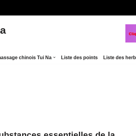
na
assage chinois Tui Na
Liste des points
Liste des her
ubstances essentielles de la