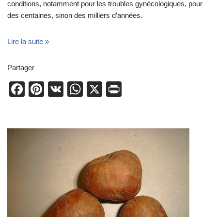
conditions, notamment pour les troubles gynécologiques, pour
des centaines, sinon des milliers d’années.
Lire la suite »
Partager
F
Pi
V
W
X
Pr
a
nt
K
h
in
c
er
at
t
e
e
s
b
st
A
o
p
o
p
k