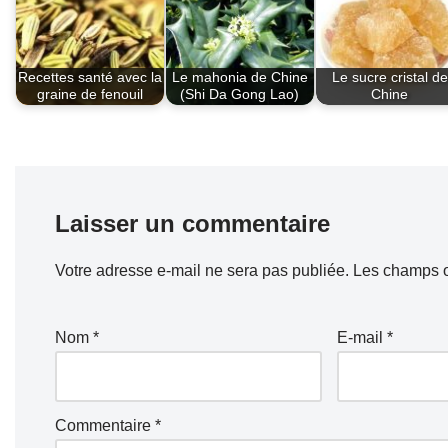
o
p
k
Recettes santé avec la
Le mahonia de Chine
Le sucre cristal de
graine de fenouil
(Shi Da Gong Lao)
Chine
Laisser un commentaire
Votre adresse e-mail ne sera pas publiée.
Les champs o
Nom
*
E-mail
*
Commentaire
*