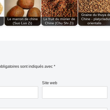
Graine du thuya d
Le marron de chine
Le fruit du mûrier de
Chine - platycladu
(Suo Luo Zi)
Chine (Chu Shi Zi)
orientalis…
bligatoires sont indiqués avec
*
Site web