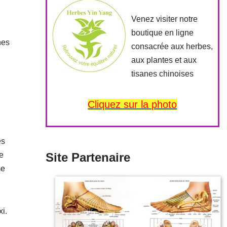
Venez visiter notre
boutique en ligne
nes
consacrée aux herbes,
aux plantes et aux
tisanes chinoises
Cliquez sur la photo
és
ce
Site Partenaire
me
xi.