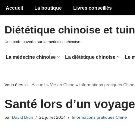
Accueil
La boutique
Livres conseillés
Aller
au
Diététique chinoise et tui
contenu
Une porte ouverte sur la médecine chinoise
La médecine chinoise
La diététique chinoise
Le m
Vous êtes ici :
Accueil
»
Vie en Chine
»
Informations pratiques Chine
Santé lors d’un voyag
par
David Brun
21 juillet 2014
Informations pratiques Chine