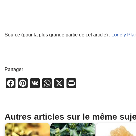
Source (pour la plus grande partie de cet article) :
Lonely Pla
Partager
F
Pi
V
W
X
Pr
a
nt
K
h
in
c
er
at
t
e
e
s
Autres articles sur le même suje
b
st
A
o
p