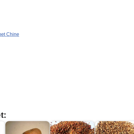
net Chine
t: