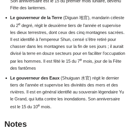
Son anniversaire est le 15 du premier mois lunaire, devenu
Fête des lanternes.
Le gouverneur de la Terre
(Diguan 地官), mandarin céleste
e
du 2
degré, régit le deuxième tiers de l’année et supervise
les dieux terrestres, dont ceux des cinq montagnes sacrées.
Il est identifié à l’empereur Shun, censé s’être retiré pour
chasser dans les montagnes sur la fin de ses jours ; il aurait
divisé la terre en douze secteurs pour en faciliter l’occupation
e
par les hommes. Il est fêté le 15 du 7
mois, jour de la Fête
des fantômes
Le gouverneur des Eaux
(Shuiguan 水官) régit le dernier
tiers de l’année et supervise les divinités des mers et des
rivières. Il est en général identifié au souverain légendaire Yu
le Grand, qui lutta contre les inondations. Son anniversaire
e
est le 15 du 10
mois.
Notes