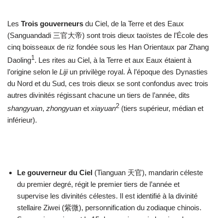
Les
Trois gouverneurs
du Ciel, de la Terre et des Eaux
(Sanguandadi 三官大帝) sont trois dieux taoïstes de l’École des
cinq boisseaux de riz fondée sous les Han Orientaux par Zhang
1
Daoling
. Les rites au Ciel, à la Terre et aux Eaux étaient à
l’origine selon le
Liji
un privilège royal. À l’époque des Dynasties
du Nord et du Sud, ces trois dieux se sont confondus avec trois
autres divinités régissant chacune un tiers de l’année, dits
2
shangyuan
,
zhongyuan
et
xiayuan
(tiers supérieur, médian et
inférieur).
Le gouverneur du Ciel
(Tianguan 天官), mandarin céleste
du premier degré, régit le premier tiers de l’année et
supervise les divinités célestes. Il est identifié à la divinité
stellaire Ziwei (紫微), personnification du zodiaque chinois.