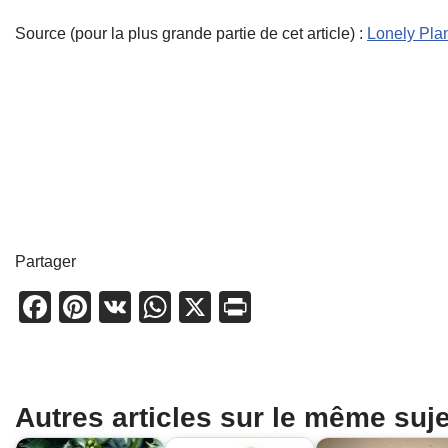
Source (pour la plus grande partie de cet article) :
Lonely Pla
Partager
F
Pi
V
W
X
Pr
a
nt
K
h
in
c
er
at
t
e
e
s
Autres articles sur le même suje
b
st
A