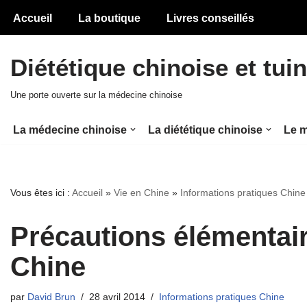
Accueil
La boutique
Livres conseillés
Aller
au
Diététique chinoise et tui
contenu
Une porte ouverte sur la médecine chinoise
La médecine chinoise
La diététique chinoise
Le m
Vous êtes ici :
Accueil
»
Vie en Chine
»
Informations pratiques Chine
Précautions élémentair
Chine
par
David Brun
28 avril 2014
Informations pratiques Chine