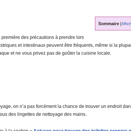
Sommaire
[
Affic
la première des précautions à prendre lors
triques et intestinaux peuvent être fréquents, même si la plupa
que et ne vous privez pas de goûter la cuisine locale.
oyage, on n’a pas forcément la chance de trouver un endroit dan
vous des lingettes de nettoyage des mains.
ie à la section «
Astuces pour trouver des toilettes propres 