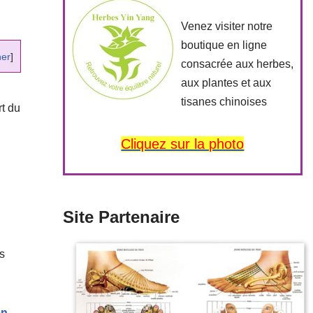
Venez visiter notre
boutique en ligne
her
]
consacrée aux herbes,
aux plantes et aux
tisanes chinoises
rt du
Cliquez sur la photo
Site Partenaire
s
en