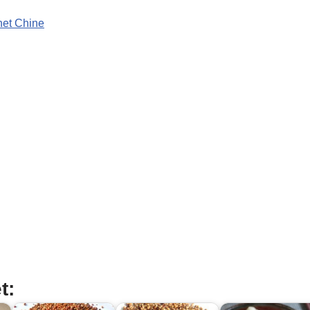
net Chine
t: