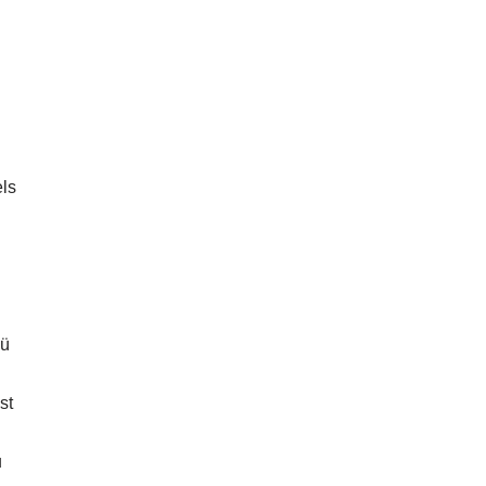
Lü
st
u