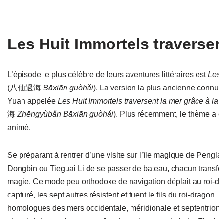
Les Huit Immortels traverse
L’épisode le plus célèbre de leurs aventures littéraires e
st
Les
(八仙過海
Bāxiān guòhǎi
). La version la plus ancienne connu
Yuan appelée
Les Huit Immortels traversent la mer grâce à la
海
Zhēngyùbǎn Bāxiān guòhǎi
). Plus récemment, le thème a 
animé.
Se préparant à rentrer d’une visite sur l’île magique de Pengl
Dongbin ou Tieguai Li de se passer de bateau, chacun trans
magie. Ce mode peu orthodoxe de navigation déplait au roi-dr
capturé, les sept autres résistent et tuent le fils du roi-drago
homologues des mers occidentale, méridionale et septentrio