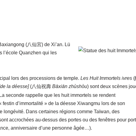
e Baxiangong (八仙宮) de Xi’an. Lü
s l’école Quanzhen qui les
ncipal lors des processions de temple.
Les Huit Immortels ivres
[de la déesse]
(八仙祝壽
Bāxiān zhùshòu
) sont deux scènes jo
 La seconde rappelle que les huit immortels se rendent
 « festin d’immortalité » de la déesse Xiwangmu lors de son
 de longévité. Dans certaines régions comme Taïwan, des
 sont accrochées au-dessus des portes ou des fenêtres pour port
nce, anniversaire d’une personne âgée…).