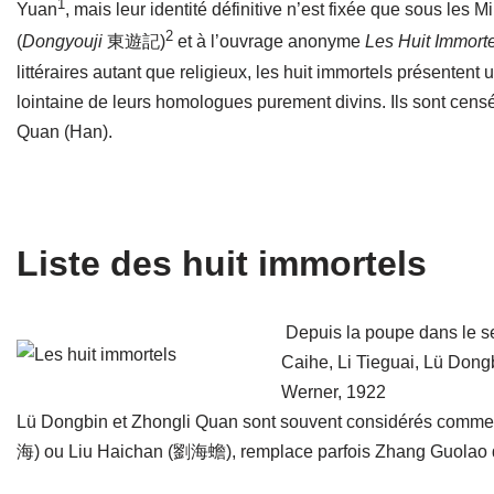
1
Yuan
, mais leur identité définitive n’est fixée que sous 
2
(
Dongyouji
東遊記)
et à l’ouvrage anonyme
Les Huit Immorte
littéraires autant que religieux, les huit immortels présentent 
lointaine de leurs homologues purement divins. Ils sont cens
Quan (Han).
Liste des huit immortels
Depuis la poupe dans le se
Caihe, Li Tieguai, Lü Dong
Werner, 1922
Lü Dongbin et Zhongli Quan sont souvent considérés comme c
海) ou Liu Haichan (劉海蟾), remplace parfois Zhang Guolao da