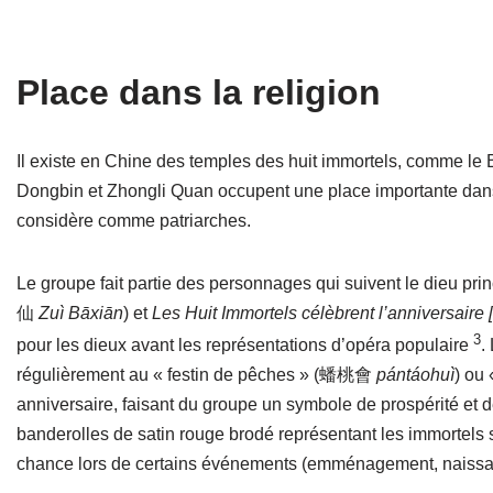
Place dans la religion
Il existe en C
hine des temples des huit immortels, comme l
Dongbin et Zhongli Quan occupent une place importante dan
considère comme patriarches.
Le groupe fait partie des personnages qui suivent le dieu pri
仙
Zuì Bāxiān
) et
Les Huit Immortels célèbrent l’anniversaire 
3
pour les dieux avant les représentations d’opéra populaire
.
régulièrement au « festin de pêches » (蟠桃會
pántáohuì
) ou
anniversaire, faisant du groupe un symbole de prospérité et
banderolles de satin rouge brodé représentant les immortels
chance lors de certains événements (emménagement, naissa