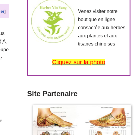
Venez visiter notre
her
]
boutique en ligne
consacrée aux herbes,
ous
aux plantes et aux
暗八
tisanes chinoises
roupe
e
Cliquez sur la photo
Site Partenaire
de