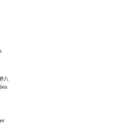
(醉八
uées
er