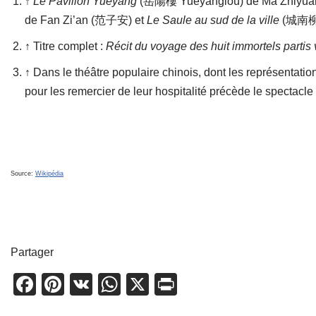
↑
Le Pavillon Yueyang
(岳陽樓 Yuèyāngloù) de Ma Zhiyu
de Fan Zi’an (范子安) et
Le Saule au sud de la ville
(城南柳 C
↑ Titre complet :
Récit du voyage des huit immortels partis v
↑ Dans le théâtre populaire chinois, dont les représentati
pour les remercier de leur hospitalité précède le spectacle
Source:
Wikipédia
Partager
F
Pi
V
W
X
Pr
a
nt
K
h
in