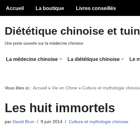
Accueil
La boutique
Livres conseillés
Aller
au
Diététique chinoise et tui
contenu
Une porte ouverte sur la médecine chinoise
La médecine chinoise
La diététique chinoise
Le m
Vous êtes ici :
Accueil
»
Vie en Chine
»
Culture et mythologie chinois
Les huit immortels
par
David Brun
9 juin 2014
Culture et mythologie chinoise