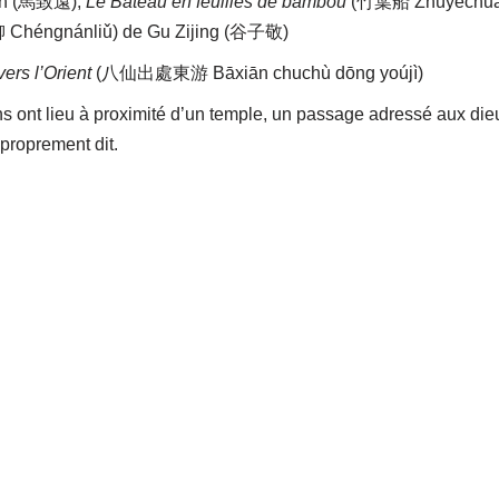
an (馬致遠),
Le Bateau en feuilles de bambou
(竹葉船 Zhúyèchuá
héngnánliǔ) de Gu Zijing (谷子敬)
ers l’Orient
(八仙出處東游 Bāxiān chuchù dōng yoújì)
ons ont lieu à proximité d’un temple, un passage adressé aux die
 proprement dit.