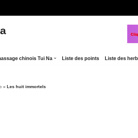
na
assage chinois Tui Na
Liste des points
Liste des her
e
»
Les huit immortels