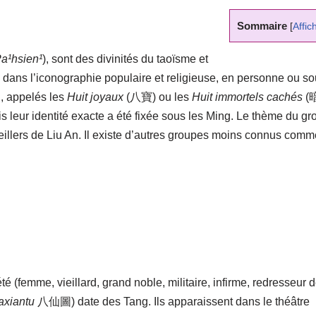
Sommaire
[
Affic
a¹hsien¹
), sont des divinités du taoïsme et
és dans l’iconographie populaire et religieuse, en personne ou s
l, appelés les
Huit joyaux
(八寶) ou les
Huit immortels cachés
(
 leur identité exacte a été fixée sous les Ming. Le thème du g
eillers de Liu An. Il existe d’autres groupes moins connus comm
té (femme, vieillard, grand noble, militaire, infirme, redresseur 
axiantu
八仙圖) date des Tang. Ils apparaissent dans le théâtre