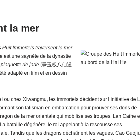
nt la mer
 Huit Immortels traversent la mer
e est une saynète de la dynastie
 plaquette de jade
(爭玉板八仙過
été adapté en film et en dessin
ai ou chez Xiwangmu, les immortels décident sur l’initiative de 
formant son talisman en embarcation pour prouver ses dons de
agon de la mer orientale qui mobilise ses troupes. Lan Caihe e
n. La bataille dégénère, le roi appelant à la rescousse ses
nale. Tandis que les dragons déchaînent les vagues, Cao Guoji