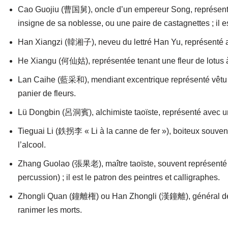
Cao Guojiu (曹国舅), oncle d’un empereur Song, représenté e
insigne de sa noblesse, ou une paire de castagnettes ; il es
Han Xiangzi (韓湘子), neveu du lettré Han Yu, représenté av
He Xiangu (何仙姑), représentée tenant une fleur de lotus à
Lan Caihe (藍采和), mendiant excentrique représenté vêtu d
panier de fleurs.
Lü Dongbin (呂洞賓), alchimiste taoïste, représenté avec u
Tieguai Li (鉄拐李 « Li à la canne de fer »), boiteux souve
l’alcool.
Zhang Guolao (張果老), maître taoïste, souvent représenté 
percussion) ; il est le patron des peintres et calligraphes.
Zhongli Quan (鐘離権) ou Han Zhongli (漢鐘離), général de la d
ranimer les morts.