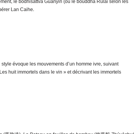
lement, le bodhisattva Guanyin (ou le bouddha Rulai selon les
libérer Lan Caihe.
 le style évoque les mouvements d’un homme ivre, suivant
Les huit immortels dans le vin » et décrivant les immortels