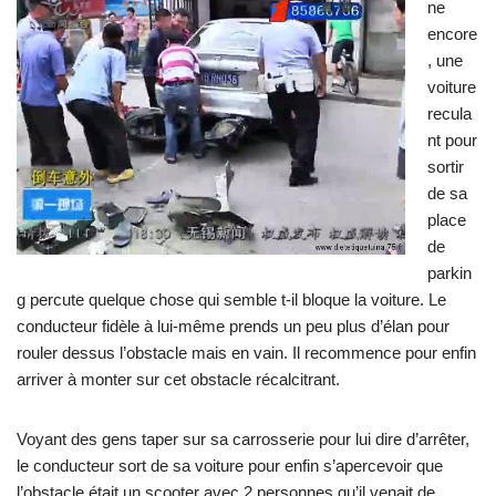
ne
encore
, une
voiture
recula
nt pour
sortir
de sa
place
de
parkin
g percute quelque chose qui semble t-il bloque la voiture. Le
conducteur fidèle à lui-même prends un peu plus d’élan pour
rouler dessus l’obstacle mais en vain. Il recommence pour enfin
arriver à monter sur cet obstacle récalcitrant.
Voyant des gens taper sur sa carrosserie pour lui dire d’arrêter,
le conducteur sort de sa voiture pour enfin s’apercevoir que
l’obstacle était un scooter avec 2 personnes qu’il venait de