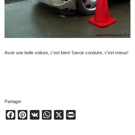
Avoir une belle voiture, c’est bien! Savoir conduire, c’est mieux!
Partager
F
Pi
V
W
X
Pr
a
nt
K
h
in
c
er
at
t