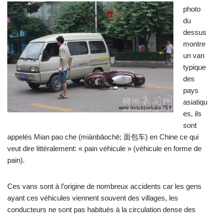
photo
du
dessus
montre
un van
typique
des
pays
asiatiqu
es, ils
sont
appelés Mian pao che (miànbāochē; 面包车) en Chine ce qui
veut dire littéralement: « pain véhicule » (véhicule en forme de
pain).
Ces vans sont à l’origine de nombreux accidents car les gens
ayant ces véhicules viennent souvent des villages, les
conducteurs ne sont pas habitués à la circulation dense des