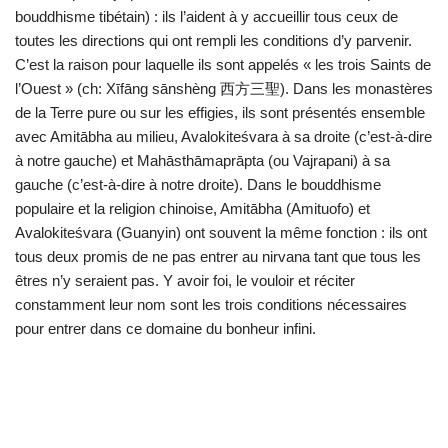
bouddhisme tibétain) : ils l’aident à y accueillir tous ceux de
toutes les directions qui ont rempli les conditions d’y parvenir.
C’est la raison pour laquelle ils sont appelés « les trois Saints de
l’Ouest » (ch: Xīfāng sānshèng 西方三聖). Dans les monastères
de la Terre pure ou sur les effigies, ils sont présentés ensemble
avec Amitābha au milieu, Avalokiteśvara à sa droite (c’est-à-dire
à notre gauche) et Mahāsthāmaprāpta (ou Vajrapani) à sa
gauche (c’est-à-dire à notre droite). Dans le bouddhisme
populaire et la religion chinoise, Amitābha (Amituofo) et
Avalokiteśvara (Guanyin) ont souvent la même fonction : ils ont
tous deux promis de ne pas entrer au nirvana tant que tous les
êtres n’y seraient pas. Y avoir foi, le vouloir et réciter
constamment leur nom sont les trois conditions nécessaires
pour entrer dans ce domaine du bonheur infini.