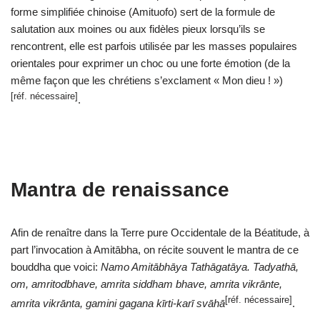
forme simplifiée chinoise (Amituofo) sert de la formule de
salutation aux moines ou aux fidèles pieux lorsqu’ils se
rencontrent, elle est parfois utilisée par les masses populaires
orientales pour exprimer un choc ou une forte émotion (de la
même façon que les chrétiens s’exclament « Mon dieu ! »)
[réf. nécessaire]
.
Mantra de renaissance
Afin de renaître dans la Terre pure Occidentale de la Béatitude, à
part l’invocation à Amitābha, on récite souvent le mantra de ce
bouddha que voici:
Namo Amitābhāya Tathāgatāya. Tadyathā,
om, amritodbhave, amrita siddham bhave, amrita vikrānte,
[réf. nécessaire]
amrita vikrānta, gamini gagana kīrti-karī svāhā
.