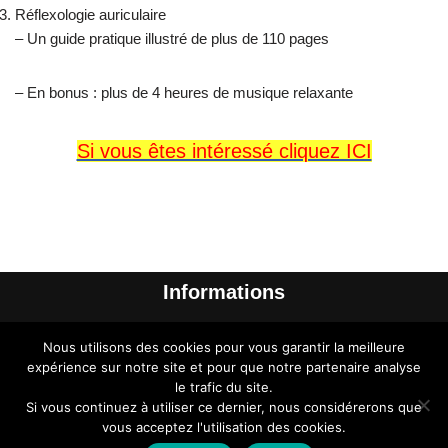
Réflexologie auriculaire
– Un guide pratique illustré de plus de 110 pages
– En bonus : plus de 4 heures de musique relaxante
Si vous êtes intéressé cliquez ICI
Informations
Me contacter
Nous utilisons des cookies pour vous garantir la meilleure
A propos de l’auteur
expérience sur notre site et pour que notre partenaire analyse
le trafic du site.
Liens à découvrir
Si vous continuez à utiliser ce dernier, nous considérerons que
vous acceptez l'utilisation des cookies.
Plan du Site