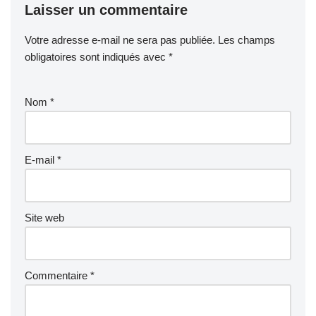
Laisser un commentaire
b
st
A
o
p
Votre adresse e-mail ne sera pas publiée.
Les champs
o
p
obligatoires sont indiqués avec
*
k
Nom
*
E-mail
*
Site web
Commentaire
*