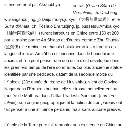
sutras (
Grand Sūtra de
Vie-Infinie
, ch. Dàchéng
wúliàngshòu jīng, jp Daijō muryōju kyō 《大乘無量壽經》 et le
Sūtra d’Amita
, ch. Fóshuō Ēmítuójīng, jp. bussetsu Amida kyō
《佛說阿彌陀經》) furent introduits en Chine entre 150 et 200
par le moine parthe An Shigao et d’autres comme Zhu Shuofo
(竺朔佛). Le moine kouchanais Lokaksema les a traduits en
langue chinoise. Amitābha est inconnu dans le bouddhisme
ancien, et l’on peut penser que son culte s’est développé dans
les premiers temps de l’ère commune. Sa plus ancienne statue
identifiée par une dédicace, datant de la seconde moitié du
e
II
siècle (28e année du règne de Huvishka), vient de Govind-
Nagar dans l’Empire kouchan; elle se trouve actuellement au
musée de Mathura dans l’Uttar Pradesh. Son nom (
Lumière-
Infinie
), son origine géographique et la notion de son
paradis
ont
fait penser à une influence persane, mais sans aucune preuve.
L’école de la Terre pure fait remonter son existence en Chine au