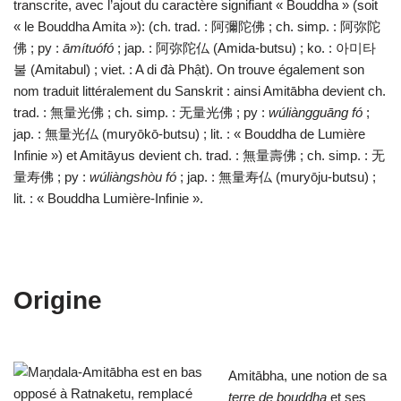
transcrite, avec l’ajout du caractère signifiant « Bouddha » (soit
« le Bouddha Amita »): (ch. trad. : 阿彌陀佛 ; ch. simp. : 阿弥陀
佛 ; py :
āmítuófó
; jap. : 阿弥陀仏 (Amida-butsu) ; ko. : 아미타
불 (Amitabul) ; viet. : A di đà Phật). On trouve également son
nom traduit littéralement du Sanskrit : ainsi Amitābha devient ch.
trad. : 無量光佛 ; ch. simp. : 无量光佛 ; py :
wúliàngguāng fó
;
jap. : 無量光仏 (muryōkō-butsu) ; lit. : « Bouddha de Lumière
Infinie ») et Amitāyus devient ch. trad. : 無量壽佛 ; ch. simp. : 无
量寿佛 ; py :
wúliàngshòu fó
; jap. : 無量寿仏 (muryōju-butsu) ;
lit. : « Bouddha Lumière-Infinie ».
Origine
Amitābha, une notion de sa
terre de bouddha
et ses