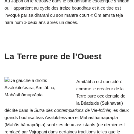
Au Japon on le retrouve dans le bouddhisme ésotérique shingon
ou il appartient au cycle des treize bouddhas et à ce titre est
invoqué par sa dharani ou son mantra court « Om amrita teja
hara hum » deux ans après un décès.
La Terre pure de l’Ouest
Amitābha est considéré
comme le créateur de la
Terre pure occidentale de
la Béatitude (Sukhāvatī)
décrite dans le
Sūtra des contemplations de Vie-Infinie
; les deux
grands bodhisattvas Avalokiteśvara et Mahasthamaprapta
(Mahāsthāmaprāpta) sont ses deux assistants (ce dernier est
remlacé par Vajrapani dans certaines traditions telles que le