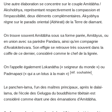
Une autre élaboration se concentre sur le couple Amitābha /
Akshobhya, représentant respectivement la compassion et
l’impassibilité, deux éléments complémentaires. Akşobhya
règne sur le paradis oriental (Abhirati) de la Terre de diamant.
On trouve souvent Amitābha sous sa forme parée, Amitāyus, ou
en union avec sa parèdre Pandara, ainsi qu’en compagnie
d’Avalokiteśvara. Son effigie se retrouve très souvent dans la
coiffe de ce dernier, considéré comme le chef de la lignée.
On l’appelle également Lokanātha (« seigneur du monde ») ou
[
réf.
souhaitée]
Padmapaņi (« qui a un lotus à la main »)
.
Le panchen-lama, l’un des maîtres principaux, après le dalaï-
lama, de l’école des Gelugpa du bouddhisme tibétain est
considéré comme étant une des émanations d’Amitābha.