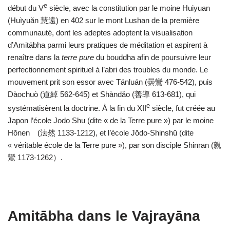
e
début du V
siècle, avec la constitution par le moine Huiyuan
(Huìyuǎn 慧遠) en 402 sur le mont Lushan de la première
communauté, dont les adeptes adoptent la visualisation
d’Amitābha parmi leurs pratiques de méditation et aspirent à
renaître dans la
terre pure
du bouddha afin de poursuivre leur
perfectionnement spirituel à l’abri des troubles du monde. Le
mouvement prit son essor avec Tánluán (曇鸞 476-542), puis
Dàochuò (道綽 562-645) et Shàndǎo (善導 613-681), qui
e
systématisèrent la doctrine. À la fin du XII
siècle, fut créée au
Japon l’école Jodo Shu (dite « de la Terre pure ») par le moine
Hōnen (法然 1133-1212), et l’école Jōdo-Shinshū (dite
« véritable école de la Terre pure »), par son disciple Shinran (親
鸞 1173-1262）.
Amitābha dans le Vajrayāna