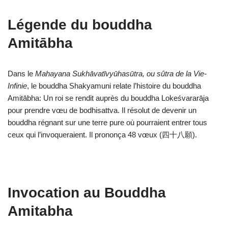
Légende du bouddha
Amitābha
Dans le
Mahayana Sukhāvatīvyūhasūtra, ou sûtra de la Vie-
Infinie
, le bouddha Shakyamuni relate l’histoire du bouddha
Amitābha: Un roi se rendit auprès du bouddha Lokeśvararāja
pour prendre vœu de bodhisattva. Il résolut de devenir un
bouddha régnant sur une terre pure où pourraient entrer tous
ceux qui l’invoqueraient. Il prononça 48 vœux (四十八願).
Invocation au Bouddha
Amitabha