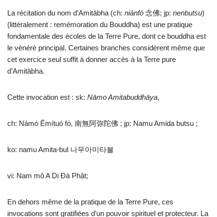
La récitation du nom d’Amitābha (ch:
niànfó
念佛; jp:
nenbutsu
)
(littéralement : remémoration du Bouddha) est une pratique
fondamentale des écoles de la Terre Pure, dont ce bouddha est
le vénéré principal. Certaines branches considèrent même que
cet exercice seul suffit à donner accès à la Terre pure
d’Amitābha.
Cette invocation est : sk:
Nāmo Amitabuddhāya
,
ch: Námó Ēmítuó fó, 南無阿弥陀佛 ; jp: Namu Amida butsu ;
ko: namu Amita-bul 나무아미타불
vi: Nam mô A Di Đà Phật;
En dehors même de la pratique de la Terre Pure, ces
invocations sont gratifiées d’un pouvoir spirituel et protecteur. La