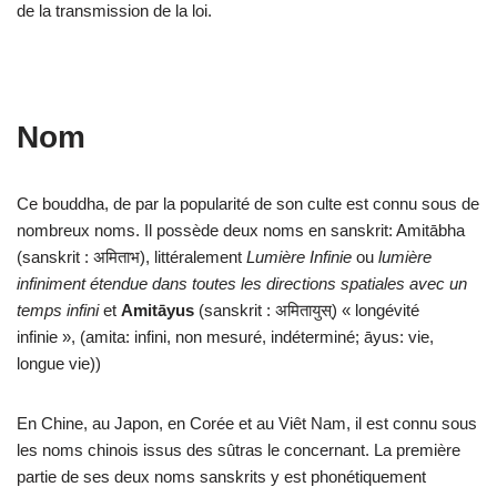
de la transmission de la loi.
Nom
Ce bouddha, de par la popularité de son culte est connu sous de
nombreux noms. Il possède deux noms en sanskrit: Amitābha
(sanskrit : अमिताभ), littéralement
Lumière Infinie
ou
lumière
infiniment étendue dans toutes les directions spatiales avec un
temps infini
et
Amitāyus
(sanskrit : अमितायुस्) « longévité
infinie », (amita: infini, non mesuré, indéterminé; āyus: vie,
longue vie))
En Chine, au Japon, en Corée et au Viêt Nam, il est connu sous
les noms chinois issus des sûtras le concernant. La première
partie de ses deux noms sanskrits y est phonétiquement