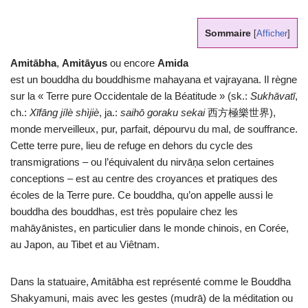
Sommaire
[
Afficher
]
Amitābha
,
Amitāyus
ou encore
Amida
est un bouddha du bouddhisme mahayana et vajrayana. Il règne
sur la « Terre pure Occidentale de la Béatitude » (sk.:
Sukhāvatī
,
ch.:
Xīfāng jílè shìjiè
, ja.:
saihō goraku sekai
西方極樂世界),
monde merveilleux, pur, parfait, dépourvu du mal, de souffrance.
Cette terre pure, lieu de refuge en dehors du cycle des
transmigrations – ou l’équivalent du nirvāņa selon certaines
conceptions – est au centre des croyances et pratiques des
écoles de la Terre pure. Ce bouddha, qu’on appelle aussi le
bouddha des bouddhas, est très populaire chez les
mahāyānistes, en particulier dans le monde chinois, en Corée,
au Japon, au Tibet et au Viêtnam.
Dans la statuaire, Amitābha est représenté comme le Bouddha
Shakyamuni, mais avec les gestes (mudrā) de la méditation ou