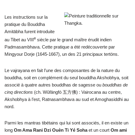
Les instructions sur la
pratique du Bouddha
Amitābha furent introduite
e
au Tibet au VIII
siècle par le grand maître érudit indien
Padmasambhava. Cette pratique a été redécouverte par
Mingyour Dorje (1645-1667), un des 21 principaux tertöns.
Le vajrayana en fait l’une des composantes de la nature du
bouddha, soit en complément du seul bouddha Akshobhya, soit
associé à quatre autres bouddhas de sagesse ou
bouddhas de
cinq directions
(ch. Wǔfāngfó 五方佛) : Vairocana au centre,
Akshobhya à l’est, Ratnasambhava au sud et Amoghasiddhi au
nord.
Parmi les mantras tibétains qui lui sont associés, il en existe un
long
Om Ama Rani Dzi Ouèn Ti Yé Soha
et un court
Om ami