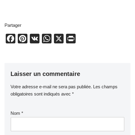
Partager
F
Pi
V
W
X
Pr
a
nt
K
h
in
c
er
at
t
e
e
s
Laisser un commentaire
b
st
A
o
p
Votre adresse e-mail ne sera pas publiée.
Les champs
o
p
obligatoires sont indiqués avec
*
k
Nom
*