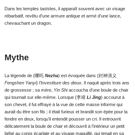
Dans les temples taoïstes, il apparaît souvent avec un visage
rébarbatif, revêtu d’une armure antique et armé d’une lance,
chevauchant un dragon.
Mythe
La légende de (哪吒
Nezha
) est évoquée dans (封神演义
Fengshen Yanyi
)
l’Investiture des dieux
. Il naquit après trois ans
de grossesse ; sa mère,
Yin Shi
accoucha d’une boule de chair
qui tournait sur elle-même. Lorsque (李靖
Li Jing
) accourut à
son chevet, il fut effrayé à la vue de cette masse informe qui
aurait du être son fils ; il était furieux et brandit son épée pour la
fendre en deux, lorsqu’il entendit pousser un cri. Il entrouvrit
délicatement la boule de chair et découvrit à l’intérieur un petit
bébé au corps écarlate et au visage maquillé, qui tenait en sa