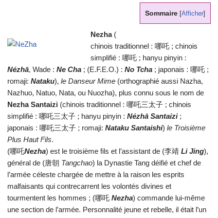
Sommaire
[
Afficher
]
Nezha
(
chinois traditionnel : 哪吒 ; chinois
simplifié : 哪吒 ; hanyu pinyin :
Nézhā
, Wade :
Ne Cha
; (E.F.E.O.) :
No Tcha
; japonais : 哪吒 ;
romaji:
Nataku
),
le Danseur Mime
(orthographié aussi Nazha,
Nazhuo, Natuo, Nata, ou Nuozha), plus connu sous le nom de
Nezha Santaizi
(chinois traditionnel : 哪吒三太子 ; chinois
simplifié : 哪吒三太子 ; hanyu pinyin :
Nézhā Santaizi
;
japonais : 哪吒三太子 ; romaji:
Nataku Santaishi
)
le Troisième
Plus Haut Fils
.
(哪吒
Nezha
) est le troisième fils et l’assistant de (李靖
Li Jing
),
général de (唐朝
Tangchao
) la Dynastie Tang déifié et chef de
l’armée céleste chargée de mettre à la raison les esprits
malfaisants qui contrecarrent les volontés divines et
tourmentent les hommes ; (哪吒
Nezha
) commande lui-même
une section de l’armée. Personnalité jeune et rebelle, il était l’un