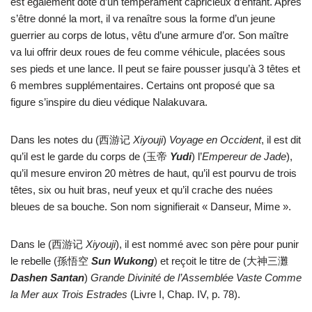
est également doté d’un tempérament capricieux d’enfant. Après
s’être donné la mort, il va renaître sous la forme d’un jeune
guerrier au corps de lotus, vêtu d’une armure d’or. Son maître
va lui offrir deux roues de feu comme véhicule, placées sous
ses pieds et une lance. Il peut se faire pousser jusqu’à 3 têtes et
6 membres supplémentaires. Certains ont proposé que sa
figure s’inspire du dieu védique Nalakuvara.
Dans les notes du (西游记
Xiyouji
)
Voyage en Occident
, il est dit
qu’il est le garde du corps de (玉帝
Yudi
) l’
Empereur de Jade
),
qu’il mesure environ 20 mètres de haut, qu’il est pourvu de trois
têtes, six ou huit bras, neuf yeux et qu’il crache des nuées
bleues de sa bouche. Son nom signifierait « Danseur, Mime ».
Dans le (西游记
Xiyouji
), il est nommé avec son père pour punir
le rebelle (孫悟空
Sun Wukong
) et reçoit le titre de (大神三灘
Dashen Santan
)
Grande Divinité de l’Assemblée Vaste Comme
la Mer aux Trois Estrades
(Livre I, Chap. IV, p. 78).