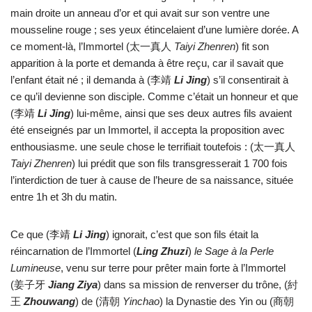
main droite un anneau d’or et qui avait sur son ventre une
mousseline rouge ; ses yeux étincelaient d’une lumière dorée. A
ce moment-là, l’Immortel (太一真人
Taiyi Zhenren
) fit son
apparition à la porte et demanda à être reçu, car il savait que
l’enfant était né ; il demanda à (李靖
Li Jing
) s’il consentirait à
ce qu’il devienne son disciple. Comme c’était un honneur et que
(李靖
Li Jing
) lui-même, ainsi que ses deux autres fils avaient
été enseignés par un Immortel, il accepta la proposition avec
enthousiasme. une seule chose le terrifiait toutefois : (太一真人
Taiyi Zhenren
) lui prédit que son fils transgresserait 1 700 fois
l’interdiction de tuer à cause de l’heure de sa naissance, située
entre 1h et 3h du matin.
Ce que (李靖
Li Jing
) ignorait, c’est que son fils était la
réincarnation de l’Immortel (
Ling Zhuzi
)
le Sage à la Perle
Lumineuse
, venu sur terre pour prêter main forte à l’Immortel
(姜子牙
Jiang Ziya
) dans sa mission de renverser du trône, (紂
王
Zhouwang
) de (清朝
Yinchao
) la Dynastie des Yin ou (商朝