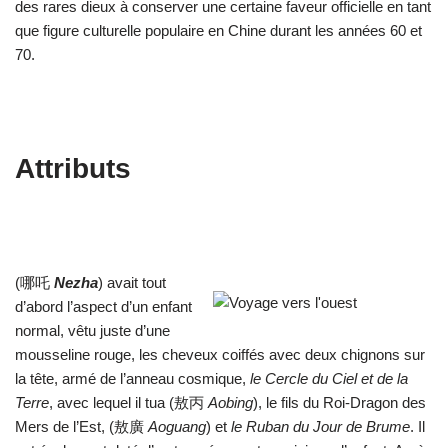
des rares dieux à conserver une certaine faveur officielle en tant
que figure culturelle populaire en Chine durant les années 60 et
70.
Attributs
(哪吒
Nezha
) avait tout
d’abord l’aspect d’un enfant
normal, vêtu juste d’une
mousseline rouge, les cheveux coiffés avec deux chignons sur
la tête, armé de l’anneau cosmique,
le Cercle du Ciel et de la
Terre
, avec lequel il tua (敖丙
Aobing
), le fils du Roi-Dragon des
Mers de l’Est, (敖廣
Aoguang
) et
le Ruban du Jour de Brume
. Il