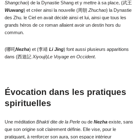
Shangchao
) de la Dynastie Shang et y mettre à sa place, (武王
Wuwang
) et créer ainsi la nouvelle (周朝
Zhuchao
) la Dynastie
des Zhu. le Ciel en avait décidé ainsi et lui, ainsi que tous les
grands héros de ce roman allaient avoir un destin hors du
commun.
(哪吒
Nezha
) et (李靖
Li Jing
) font aussi plusieurs apparitions
dans (西遊記
Xiyouji
)
Le Voyage en Occident
.
Évocation dans les pratiques
spirituelles
Une méditation
Bhakti
dite
de la Perle
ou de
Nezha
existe, sans
que son origine soit clairement définie. Elle vise, pour le
pratiquant, à renforcer son aura, son espace intérieur